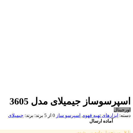
اسپرسوساز جیمیلای مدل 3605
اورجینال
دسته:
ابزارهای تهیه قهوه
,
اسپرسو ساز
0 از 5
برند:
جیمیلای
آماده ارسال
تا ۷ روز تحویل داده می شود.